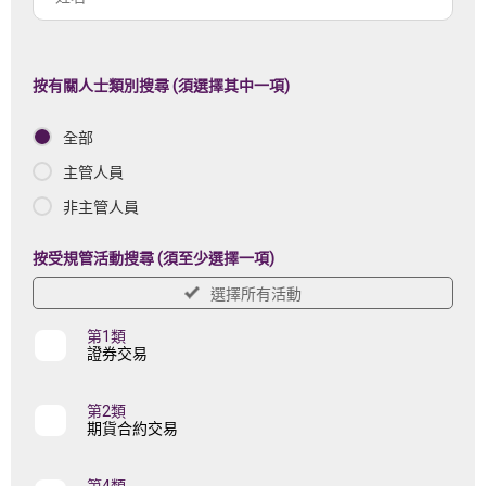
註
名
冊
機
按有關人士類別搜尋 (須選擇其中一項)
構
全部
名
稱
主管人員
非主管人員
按受規管活動搜尋 (須至少選擇一項)
選擇所有活動
第1類
證券交易
第2類
期貨合約交易