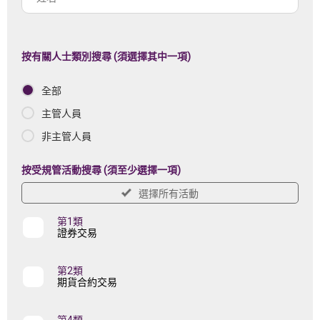
註
名
冊
機
按有關人士類別搜尋 (須選擇其中一項)
構
全部
名
稱
主管人員
非主管人員
按受規管活動搜尋 (須至少選擇一項)
選擇所有活動
第1類
證券交易
第2類
期貨合約交易