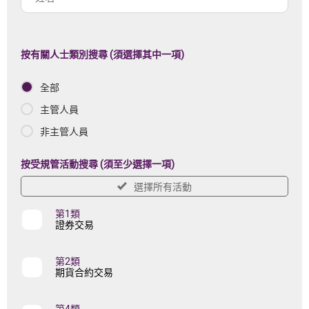
註
名
冊
機
按有關人士類別搜尋 (須選擇其中一項)
構
全部
名
稱
主管人員
非主管人員
按受規管活動搜尋 (須至少選擇一項)
選擇所有活動
第1類
證券交易
第2類
期貨合約交易