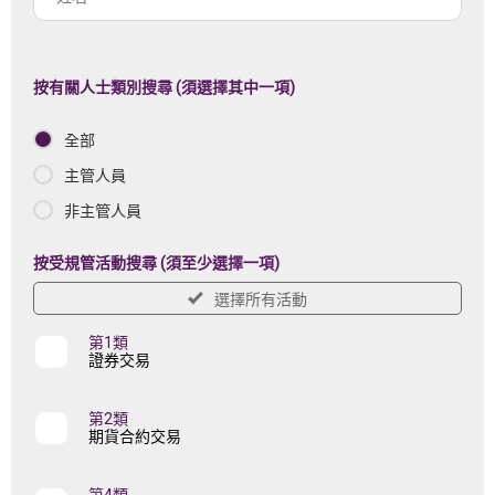
註
名
冊
機
按有關人士類別搜尋 (須選擇其中一項)
構
全部
名
稱
主管人員
非主管人員
按受規管活動搜尋 (須至少選擇一項)
選擇所有活動
第1類
證券交易
第2類
期貨合約交易