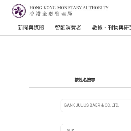
新聞與媒體
智醒消費者
數據、刊物與研
按姓名搜尋
請
選
擇
姓
註