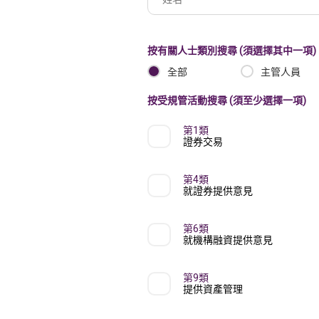
名
冊
機
按有關人士類別搜尋 (須選擇其中一項)
構
全部
主管人員
名
按受規管活動搜尋 (須至少選擇一項)
稱
第1類
證券交易
第4類
就證券提供意見
第6類
就機構融資提供意見
第9類
提供資產管理