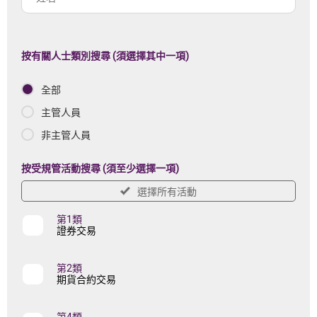
註
名
冊
機
按有關人士類別搜尋 (須選擇其中一項)
構
全部
名
稱
主管人員
非主管人員
按受規管活動搜尋 (須至少選擇一項)
選擇所有活動
第1類
證券交易
第2類
期貨合約交易