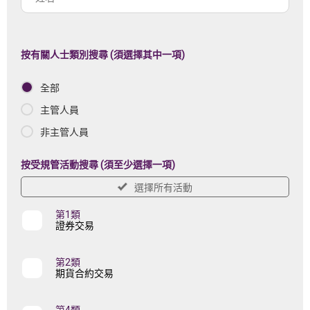
註
名
冊
機
按有關人士類別搜尋 (須選擇其中一項)
構
全部
名
稱
主管人員
非主管人員
按受規管活動搜尋 (須至少選擇一項)
選擇所有活動
第1類
證券交易
第2類
期貨合約交易