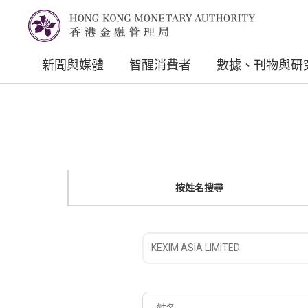
新聞與媒體
智醒消費者
數據、刊物與研
按姓名搜尋
請
選
擇
姓
註