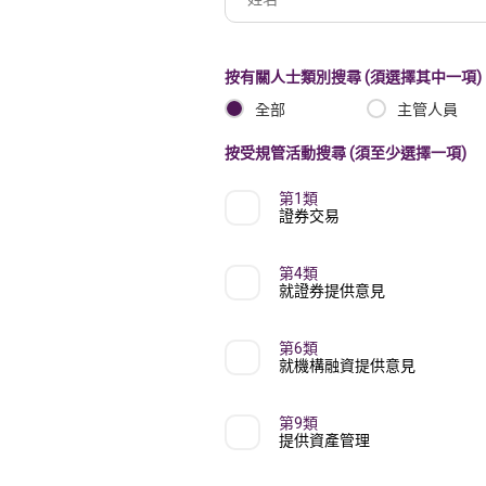
名
冊
機
按有關人士類別搜尋 (須選擇其中一項)
構
全部
主管人員
名
按受規管活動搜尋 (須至少選擇一項)
稱
第1類
證券交易
第4類
就證券提供意見
第6類
就機構融資提供意見
第9類
提供資產管理